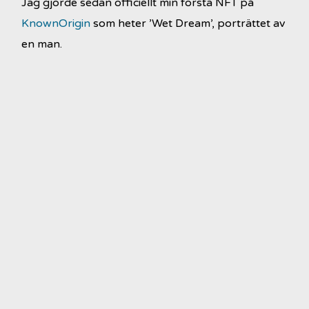
Jag gjorde sedan officiellt min första NFT på
KnownOrigin
som heter ’Wet Dream’, porträttet av
en man.