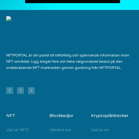
NFTPORTAL är din portal till tillförlitlig och spännande information inom
NFT området. Ligg steget före och fatta välgrundade beslut på den
snabbväxande NFT marknaden genom guidning från NFTPORTAL.
NFT
Blockkedjor
Kryptoplånböcker
Vad är NFT?
Allmänt om
Vad är en