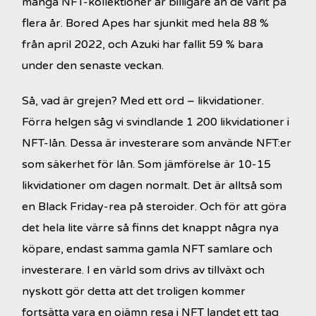
många NFT-kollektioner är billigare än de varit på
flera år. Bored Apes har sjunkit med hela 88 %
från april 2022, och Azuki har fallit 59 % bara
under den senaste veckan.
Så, vad är grejen? Med ett ord – likvidationer.
Förra helgen såg vi svindlande 1 200 likvidationer i
NFT-lån. Dessa är investerare som använde NFT:er
som säkerhet för lån. Som jämförelse är 10-15
likvidationer om dagen normalt. Det är alltså som
en Black Friday-rea på steroider. Och för att göra
det hela lite värre så finns det knappt några nya
köpare, endast samma gamla NFT samlare och
investerare. I en värld som drivs av tillväxt och
nyskott gör detta att det troligen kommer
fortsätta vara en ojämn resa i NFT landet ett tag