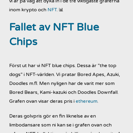
vi är på väg att dyka in i de tre viktigaste graferna
inom krypto och
NFT
. 📊
Fallet av NFT Blue
Chips
Först ut har vi NFT blue chips. Dessa är ”the top
dogs” i NFT-världen. Vi pratar Bored Apes, Azuki,
Doodles m.fl. Men nyligen har de varit mer som
Bored Bears, Kami-kazuki och Doodles Downfall.
Grafen ovan visar deras pris i
ethereum
.
Deras golvpris gör en fin liknelse av en
limbodansare som ni kan se i grafen ovan och